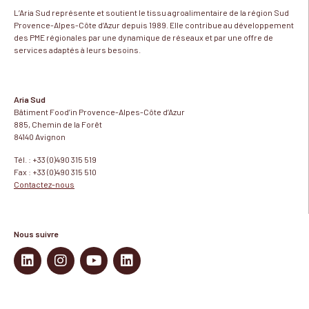
L’Aria Sud représente et soutient le tissu agroalimentaire de la région Sud
Provence-Alpes-Côte d’Azur depuis 1989. Elle contribue au développement
des PME régionales par une dynamique de réseaux et par une offre de
services adaptés à leurs besoins.
Aria Sud
Bâtiment Food’in Provence-Alpes-Côte d’Azur
885, Chemin de la Forêt
84140 Avignon
Tél. : +33 (0)490 315 519
Fax : +33 (0)490 315 510
Contactez-nous
Nous suivre