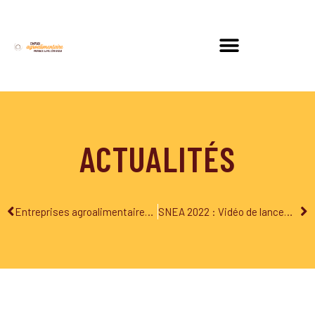
ACTUALITÉS
Entreprises agroalimentaires de la région Sud Provence-Alpes-Côte d’Azur : participez à la prochaine Semaine nationale des métiers de l’agroalimentaire qui aura lieu du 14 au 18 novembre !
SNEA 2022 : Vidéo de lancement