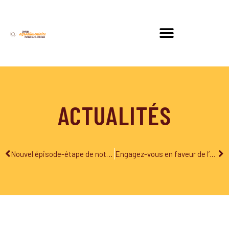
ACTUALITÉS
Nouvel épisode-étape de notre tour de France de l’agroalimentaire chez Sacré Willy !
Engagez-vous en faveur de l’attractivité des métiers de l’agroalimentaire sur votre territoire