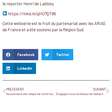
le reporter Henri de Labbey.
https://lnkd.in/gHD7QT96
Cette websérie est le fruit du partenariat avec les ARIAS
de France et a été soutenu par la Région Sud.
Facebook
Twitter
LinkedIn
PRÉCÉDENT
SUIVANT
Nouvel épisode-étape de notre tour de France de l’agroalimentaire chez Sacré Willy !
Engagez-vous en faveur de l’attractivité des métiers de l’agroalimentaire sur votre territoire