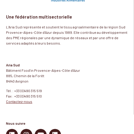
Une fédération multisectorielle
L’Aria Sud représente et soutient le tissu agroalimentaire de la région Sud
Provence-Alpes-Côte d’Azur depuis 1989. Elle contribue au développement
des PME régionales par une dynamique de réseaux et par une offre de
services adaptés à leurs besoins.
Aria Sud
Bâtiment Food’in Provence-Alpes-Côte d’Azur
885, Chemin de la Forêt
84140 Avignon
Tél. : +33 (0)490 315 519
Fax : +33 (0)490 315 510
Contactez-nous
Nous suivre