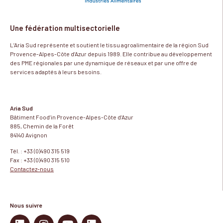
Une fédération multisectorielle
L’Aria Sud représente et soutient le tissu agroalimentaire de la région Sud
Provence-Alpes-Côte d’Azur depuis 1989. Elle contribue au développement
des PME régionales par une dynamique de réseaux et par une offre de
services adaptés à leurs besoins.
Aria Sud
Bâtiment Food’in Provence-Alpes-Côte d’Azur
885, Chemin de la Forêt
84140 Avignon
Tél. : +33 (0)490 315 519
Fax : +33 (0)490 315 510
Contactez-nous
Nous suivre