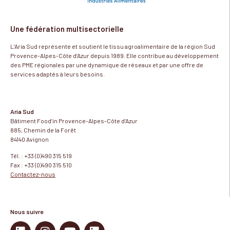
Une fédération multisectorielle
L’Aria Sud représente et soutient le tissu agroalimentaire de la région Sud
Provence-Alpes-Côte d’Azur depuis 1989. Elle contribue au développement
des PME régionales par une dynamique de réseaux et par une offre de
services adaptés à leurs besoins.
Aria Sud
Bâtiment Food’in Provence-Alpes-Côte d’Azur
885, Chemin de la Forêt
84140 Avignon
Tél. : +33 (0)490 315 519
Fax : +33 (0)490 315 510
Contactez-nous
Nous suivre