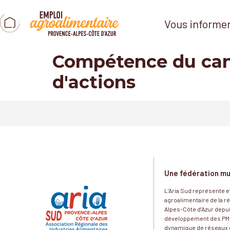
Vous informe
Compétence du can
d'actions
Une fédération mu
L’Aria Sud représente et
agroalimentaire de la 
Alpes-Côte d’Azur depui
développement des PME
dynamique de réseaux e