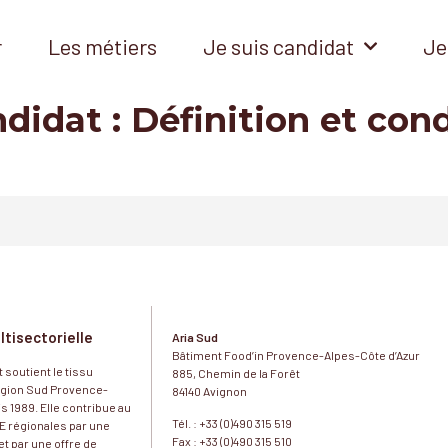
r
Les métiers
Je suis candidat
Je
didat :
Définition et con
ltisectorielle
Aria Sud
Bâtiment Food’in Provence-Alpes-Côte d’Azur
 soutient le tissu
885, Chemin de la Forêt
région Sud Provence-
84140 Avignon
s 1989. Elle contribue au
Tél. : +33 (0)490 315 519
 régionales par une
Fax : +33 (0)490 315 510
t par une offre de